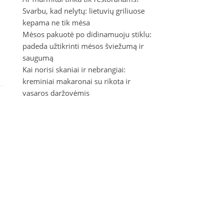
Svarbu, kad nelytų: lietuvių griliuose
kepama ne tik mėsa
Mėsos pakuotė po didinamuoju stiklu:
padeda užtikrinti mėsos šviežumą ir
saugumą
Kai norisi skaniai ir nebrangiai:
kreminiai makaronai su rikota ir
vasaros daržovėmis