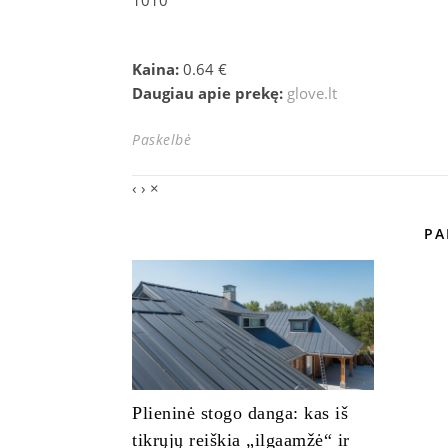
1010
Kaina:
0.64 €
Daugiau apie prekę:
glove.lt
Paskelbė
‹
›
×
PA
Plieninė stogo danga: kas iš
tikrųjų reiškia „ilgaamžė“ ir