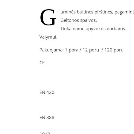
G
uminės buitinės pirštinės, pagaminto
Geltonos spalvos.
Tinka namų apyvokos darbams.
Valymui.
Pakuojama: 1 pora / 12 porų / 120 porų
CE
EN 420
EN 388