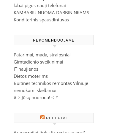
labai pigus nauji telefonai
KAMBARIU NUOMA DARBININKAMS
Konditerinis spausdintuvas
REKOMENDUOJAME
Patarimai, mada, straipsniai
Gimtadienio sveikinimai
IT naujienos
Dietos moterims
Buitinės technikos remontas Vilniuje
nemokami skelbimai
# >
Jūsų nuoroda!
< #
RECEPTAI
Ar marmitai tinka tik restoranams?