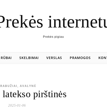
Prekės internet
Prekės pigiau
RŪBAI
SKELBIMAI
VERSLAS
PRAMOGOS
KON
RABUŽIAI, AVALYNĖ
 latekso pirštinės
2025-01-06