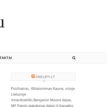
u
TAKTAI
SKELBTI.LT
Psichiatras, išblaivinimas Kaune, visoje
Lietuvoje
Amerikietiški Benjamin Moore dazai,
MF Paints statybiniai dažai iš Kanados