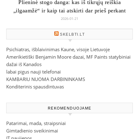
Plieninė stogo danga: kas iš tikrųjų reiškia
„ilgaamžė“ ir kaip tai atskirti dar prieš perkant
2026-01-21
SKELBTI.LT
Psichiatras, išblaivinimas Kaune, visoje Lietuvoje
Amerikietiški Benjamin Moore dazai, MF Paints statybiniai
dažai iš Kanados
labai pigus nauji telefonai
KAMBARIU NUOMA DARBININKAMS
Konditerinis spausdintuvas
REKOMENDUOJAME
Patarimai, mada, straipsniai
Gimtadienio sveikinimai
IT naujienos