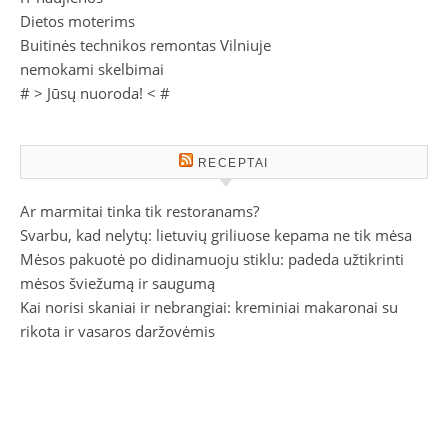
Dietos moterims
Buitinės technikos remontas Vilniuje
nemokami skelbimai
# >
Jūsų nuoroda!
< #
RECEPTAI
Ar marmitai tinka tik restoranams?
Svarbu, kad nelytų: lietuvių griliuose kepama ne tik mėsa
Mėsos pakuotė po didinamuoju stiklu: padeda užtikrinti
mėsos šviežumą ir saugumą
Kai norisi skaniai ir nebrangiai: kreminiai makaronai su
rikota ir vasaros daržovėmis