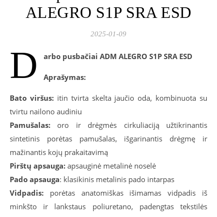
ALEGRO S1P SRA ESD
2025-01-09
D
arbo pusbačiai ADM ALEGRO S1P SRA ESD
Aprašymas:
Bato viršus:
itin tvirta skelta jaučio oda, kombinuota su
tvirtu nailono audiniu
Pamušalas:
oro ir drėgmės cirkuliaciją užtikrinantis
sintetinis porėtas pamušalas, išgarinantis drėgmę ir
mažinantis kojų prakaitavimą
Pirštų apsauga:
apsauginė metalinė noselė
Pado apsauga
: klasikinis metalinis pado intarpas
Vidpadis:
porėtas anatomiškas išimamas vidpadis iš
minkšto ir lankstaus poliuretano, padengtas tekstilės