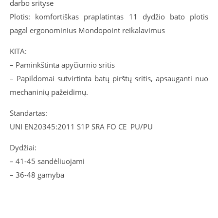
darbo srityse
Plotis: komfortiškas praplatintas 11 dydžio bato plotis
pagal ergonominius Mondopoint reikalavimus
KITA:
– Paminkštinta apyčiurnio sritis
– Papildomai sutvirtinta batų pirštų sritis, apsauganti nuo
mechaninių pažeidimų.
Standartas:
UNI EN20345:2011 S1P SRA FO CE PU/PU
Dydžiai:
– 41-45 sandėliuojami
– 36-48 gamyba