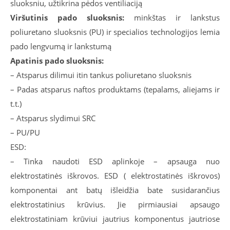
sluoksniu, užtikrina pėdos ventiliaciją
Viršutinis pado sluoksnis:
minkštas ir lankstus
poliuretano sluoksnis (PU) ir specialios technologijos lemia
pado lengvumą ir lankstumą
Apatinis pado sluoksnis:
– Atsparus dilimui itin tankus poliuretano sluoksnis
– Padas atsparus naftos produktams (tepalams, aliejams ir
t.t.)
– Atsparus slydimui SRC
– PU/PU
ESD:
– Tinka naudoti ESD aplinkoje – apsauga nuo
elektrostatinės iškrovos. ESD ( elektrostatinės iškrovos)
komponentai ant batų išleidžia bate susidarančius
elektrostatinius krūvius. Jie pirmiausiai apsaugo
elektrostatiniam krūviui jautrius komponentus jautriose