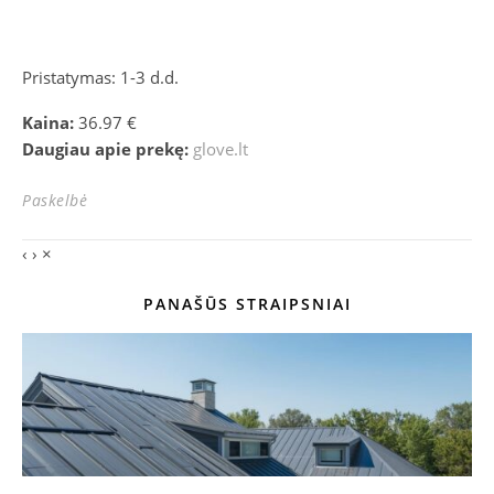
Pristatymas: 1-3 d.d.
Kaina:
36.97 €
Daugiau apie prekę:
glove.lt
Paskelbė
‹
›
×
PANAŠŪS STRAIPSNIAI