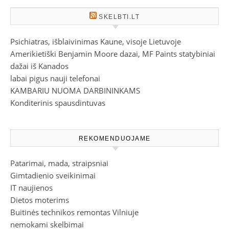
SKELBTI.LT
Psichiatras, išblaivinimas Kaune, visoje Lietuvoje
Amerikietiški Benjamin Moore dazai, MF Paints statybiniai
dažai iš Kanados
labai pigus nauji telefonai
KAMBARIU NUOMA DARBININKAMS
Konditerinis spausdintuvas
REKOMENDUOJAME
Patarimai, mada, straipsniai
Gimtadienio sveikinimai
IT naujienos
Dietos moterims
Buitinės technikos remontas Vilniuje
nemokami skelbimai