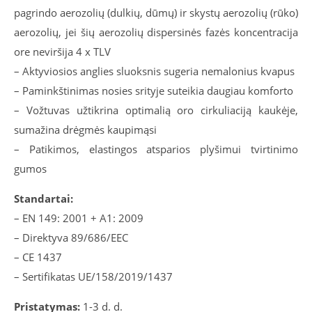
pagrindo aerozolių (dulkių, dūmų) ir skystų aerozolių (rūko)
aerozolių, jei šių aerozolių dispersinės fazės koncentracija
ore neviršija 4 x TLV
– Aktyviosios anglies sluoksnis sugeria nemalonius kvapus
– Paminkštinimas nosies srityje suteikia daugiau komforto
– Vožtuvas užtikrina optimalią oro cirkuliaciją kaukėje,
sumažina drėgmės kaupimąsi
– Patikimos, elastingos atsparios plyšimui tvirtinimo
gumos
Standartai:
– EN 149: 2001 + A1: 2009
– Direktyva 89/686/EEC
– CE 1437
– Sertifikatas UE/158/2019/1437
Pristatymas:
1-3 d. d.