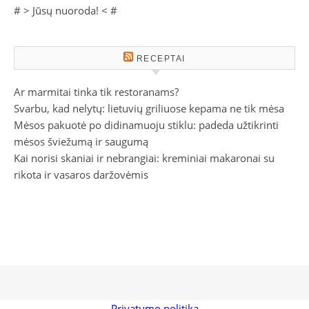
# >
Jūsų nuoroda!
< #
RECEPTAI
Ar marmitai tinka tik restoranams?
Svarbu, kad nelytų: lietuvių griliuose kepama ne tik mėsa
Mėsos pakuotė po didinamuoju stiklu: padeda užtikrinti
mėsos šviežumą ir saugumą
Kai norisi skaniai ir nebrangiai: kreminiai makaronai su
rikota ir vasaros daržovėmis
Privatumo politika