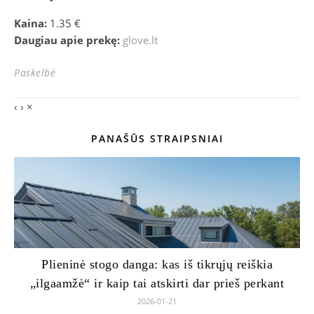
Kaina:
1.35 €
Daugiau apie prekę:
glove.lt
Paskelbė
‹
›
×
PANAŠŪS STRAIPSNIAI
Plieninė stogo danga: kas iš tikrųjų reiškia
„ilgaamžė“ ir kaip tai atskirti dar prieš perkant
2026-01-21