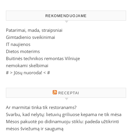
REKOMENDUOJAME
Patarimai, mada, straipsniai
Gimtadienio sveikinimai
IT naujienos
Dietos moterims
Buitinės technikos remontas Vilniuje
nemokami skelbimai
# >
Jūsų nuoroda!
< #
RECEPTAI
Ar marmitai tinka tik restoranams?
Svarbu, kad nelytų: lietuvių griliuose kepama ne tik mėsa
Mėsos pakuotė po didinamuoju stiklu: padeda užtikrinti
mėsos šviežumą ir saugumą