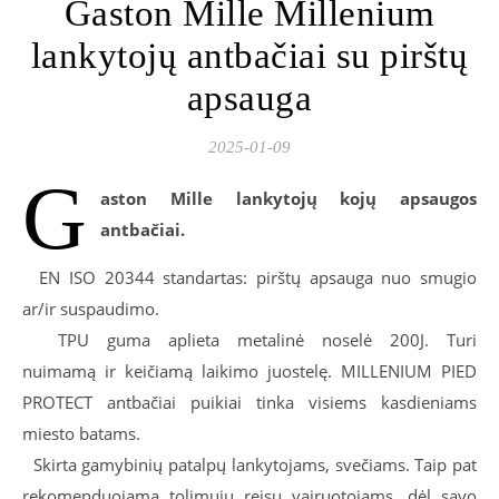
Gaston Mille Millenium
lankytojų antbačiai su pirštų
apsauga
2025-01-09
G
aston Mille lankytojų kojų apsaugos
antbačiai.
EN ISO 20344 standartas: pirštų apsauga nuo smugio
ar/ir suspaudimo.
TPU guma aplieta metalinė noselė 200J. Turi
nuimamą ir keičiamą laikimo juostelę. MILLENIUM PIED
PROTECT antbačiai puikiai tinka visiems kasdieniams
miesto batams.
Skirta gamybinių patalpų lankytojams, svečiams. Taip pat
rekomenduojama tolimųjų reisų vairuotojams, dėl savo