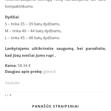
kompaktiškumo.
Dydžiai
:
S – tinka 35 – 39 batų dydžiams,
M – tinka 40 – 44 batų dydžiams,
L – tinka 45 – 48 batų dydžiams.
Lankytojams užtikrinsite saugumą, bei parodisite,
kad Jūsų svečiai Jums rupi .
Kaina:
58.34 €
Daugiau apie prekę:
glove.lt
Paskelbė
‹
›
×
PANAŠŪS STRAIPSNIAI