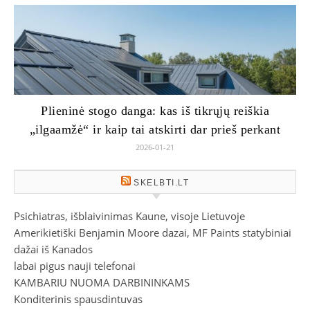
Plieninė stogo danga: kas iš tikrųjų reiškia
„ilgaamžė“ ir kaip tai atskirti dar prieš perkant
2026-01-21
SKELBTI.LT
Psichiatras, išblaivinimas Kaune, visoje Lietuvoje
Amerikietiški Benjamin Moore dazai, MF Paints statybiniai
dažai iš Kanados
labai pigus nauji telefonai
KAMBARIU NUOMA DARBININKAMS
Konditerinis spausdintuvas