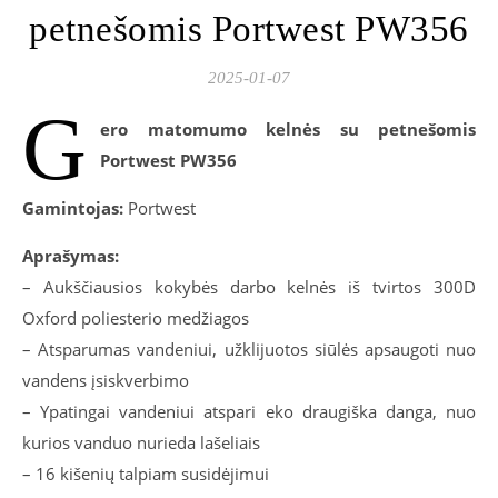
petnešomis Portwest PW356
2025-01-07
G
ero matomumo kelnės su petnešomis
Portwest PW356
Gamintojas:
Portwest
Aprašymas:
– Aukščiausios kokybės darbo kelnės iš tvirtos 300D
Oxford poliesterio medžiagos
– Atsparumas vandeniui, užklijuotos siūlės apsaugoti nuo
vandens įsiskverbimo
– Ypatingai vandeniui atspari eko draugiška danga, nuo
kurios vanduo nurieda lašeliais
– 16 kišenių talpiam susidėjimui