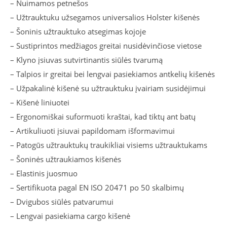
– Nuimamos petnešos
– Užtrauktuku užsegamos universalios Holster kišenės
– Šoninis užtrauktuko atsegimas kojoje
– Sustiprintos medžiagos greitai nusidėvinčiose vietose
– Klyno įsiuvas sutvirtinantis siūlės tvarumą
– Talpios ir greitai bei lengvai pasiekiamos antkelių kišenės
– Užpakalinė kišenė su užtrauktuku įvairiam susidėjimui
– Kišenė liniuotei
– Ergonomiškai suformuoti kraštai, kad tiktų ant batų
– Artikuliuoti įsiuvai papildomam išformavimui
– Patogūs užtrauktukų traukikliai visiems užtrauktukams
– Šoninės užtraukiamos kišenės
– Elastinis juosmuo
– Sertifikuota pagal EN ISO 20471 po 50 skalbimų
– Dvigubos siūlės patvarumui
– Lengvai pasiekiama cargo kišenė