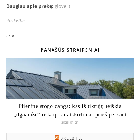
Daugiau apie prekę:
glove.lt
Paskelbė
‹
›
×
PANAŠŪS STRAIPSNIAI
Plieninė stogo danga: kas iš tikrųjų reiškia
„ilgaamžė“ ir kaip tai atskirti dar prieš perkant
2026-01-21
SKELBTI.LT