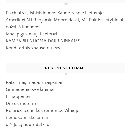
Psichiatras, išblaivinimas Kaune, visoje Lietuvoje
Amerikietiški Benjamin Moore dazai, MF Paints statybiniai
dažai iš Kanados
labai pigus nauji telefonai
KAMBARIU NUOMA DARBININKAMS
Konditerinis spausdintuvas
REKOMENDUOJAME
Patarimai, mada, straipsniai
Gimtadienio sveikinimai
IT naujienos
Dietos moterims
Buitinės technikos remontas Vilniuje
nemokami skelbimai
# >
Jūsų nuoroda!
< #