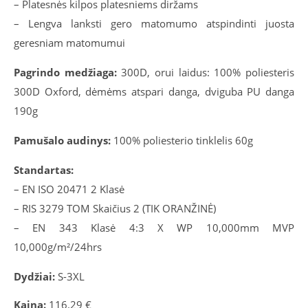
– Platesnės kilpos platesniems diržams
– Lengva lanksti gero matomumo atspindinti juosta
geresniam matomumui
Pagrindo medžiaga:
300D, orui laidus: 100% poliesteris
300D Oxford, dėmėms atspari danga, dviguba PU danga
190g
Pamušalo audinys:
100% poliesterio tinklelis 60g
Standartas:
– EN ISO 20471 2 Klasė
– RIS 3279 TOM Skaičius 2 (TIK ORANŽINĖ)
– EN 343 Klasė 4:3 X WP 10,000mm MVP
10,000g/m²/24hrs
Dydžiai:
S-3XL
Kaina:
116.29 €