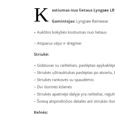
K
ostiumas nuo lietaus Lyngsøe L
Gamintojas:
Lyngsøe Rainwear
–
Aukštos kokybės kostiumas nuo lietaus
– Atsparus vėjui ir drėgmei
Striukė:
–
Gobtuvas su raišteliais, paslėptas apykaklėj
– Striukės užtrauktukas paslėptas po atvartu,
– Striukės rankovės su spaudėmis
– Dvi išorinės kišenės
– Striukės apatinėje dalyje yra raišteliai, regu
– Šviesą atspindinčios detalės ant striukės išo
Kelnės: