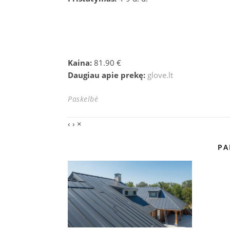
Kaina:
81.90 €
Daugiau apie prekę:
glove.lt
Paskelbė
‹
›
×
PA