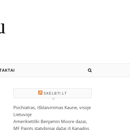
u
TAKTAI
SKELBTI.LT
Psichiatras, išblaivinimas Kaune, visoje
Lietuvoje
Amerikietiški Benjamin Moore dazai,
MF Paints statybiniai dažai iš Kanados