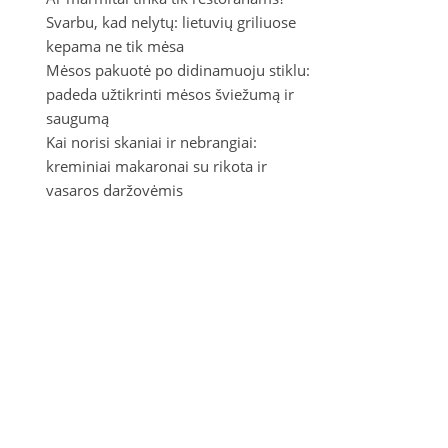
Svarbu, kad nelytų: lietuvių griliuose
kepama ne tik mėsa
Mėsos pakuotė po didinamuoju stiklu:
padeda užtikrinti mėsos šviežumą ir
saugumą
Kai norisi skaniai ir nebrangiai:
kreminiai makaronai su rikota ir
vasaros daržovėmis