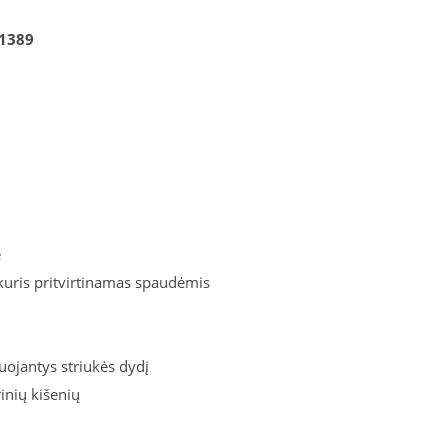
R1389
e
 kuris pritvirtinamas spaudėmis
liuojantys striukės dydį
rinių kišenių