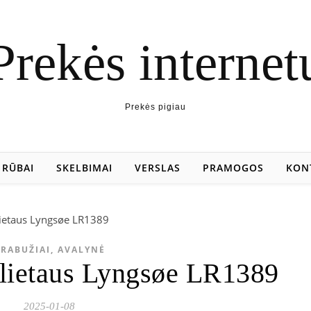
Prekės internet
Prekės pigiau
RŪBAI
SKELBIMAI
VERSLAS
PRAMOGOS
KON
RABUŽIAI, AVALYNĖ
lietaus Lyngsøe LR1389
2025-01-08