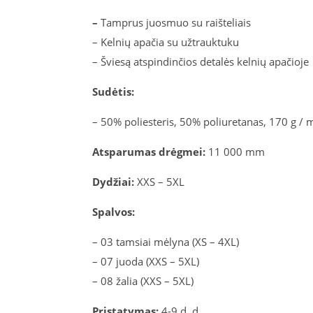
–
Tamprus juosmuo su raišteliais
– Kelnių apačia su užtrauktuku
– Šviesą atspindinčios detalės kelnių apačioje
Sudėtis:
– 50% poliesteris, 50% poliuretanas, 170 g / 
Atsparumas drėgmei:
11 000 mm
Dydžiai:
XXS – 5XL
Spalvos:
– 03 tamsiai mėlyna (XS – 4XL)
– 07 juoda (XXS – 5XL)
– 08 žalia (XXS – 5XL)
Pristatymas:
4-9 d. d.