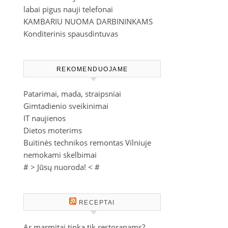
labai pigus nauji telefonai
KAMBARIU NUOMA DARBININKAMS
Konditerinis spausdintuvas
REKOMENDUOJAME
Patarimai, mada, straipsniai
Gimtadienio sveikinimai
IT naujienos
Dietos moterims
Buitinės technikos remontas Vilniuje
nemokami skelbimai
# >
Jūsų nuoroda!
< #
RECEPTAI
Ar marmitai tinka tik restoranams?