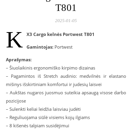
T801
2025-01-05
K
X3 Cargo kelnės Portwest T801
Gamintojas:
Portwest
Aprašymas:
– Šiuolaikinis ergonomiško kirpimo dizainas
– Pagamintos iš Stretch audinio: medvilnės ir elastano
mišinys išskirtiniam komfortui ir judesių laisvei
– Aukštas nugaros juosmuo suteikia apsaugą visose darbo
pozicijose
– Sulenkti keliai leidžia laisviau judėti
– Reguliuojama siūlė visiems kojų ilgiams
– 8 kišenės talpiam susidėjimui