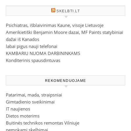
SKELBTI.LT
Psichiatras, išblaivinimas Kaune, visoje Lietuvoje
Amerikietiški Benjamin Moore dazai, MF Paints statybiniai
dažai iš Kanados
labai pigus nauji telefonai
KAMBARIU NUOMA DARBININKAMS
Konditerinis spausdintuvas
REKOMENDUOJAME
Patarimai, mada, straipsniai
Gimtadienio sveikinimai
IT naujienos
Dietos moterims
Buitinės technikos remontas Vilniuje
nemokami skelbimai