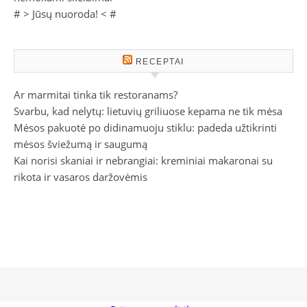
# >
Jūsų nuoroda!
< #
RECEPTAI
Ar marmitai tinka tik restoranams?
Svarbu, kad nelytų: lietuvių griliuose kepama ne tik mėsa
Mėsos pakuotė po didinamuoju stiklu: padeda užtikrinti
mėsos šviežumą ir saugumą
Kai norisi skaniai ir nebrangiai: kreminiai makaronai su
rikota ir vasaros daržovėmis