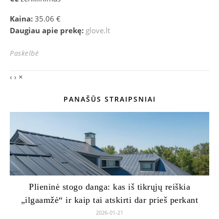
Kaina:
35.06 €
Daugiau apie prekę:
glove.lt
Paskelbė
‹
›
×
PANAŠŪS STRAIPSNIAI
Plieninė stogo danga: kas iš tikrųjų reiškia
„ilgaamžė“ ir kaip tai atskirti dar prieš perkant
2026-01-21