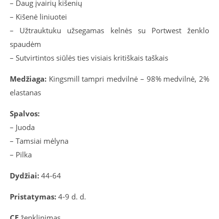
– Daug įvairių kišenių
– Kišenė liniuotei
– Užtrauktuku užsegamas kelnės su Portwest ženklo
spaudėm
– Sutvirtintos siūlės ties visiais kritiškais taškais
Medžiaga:
Kingsmill tampri medvilnė – 98% medvilnė, 2%
elastanas
Spalvos:
– Juoda
– Tamsiai mėlyna
– Pilka
Dydžiai:
44-64
Pristatymas:
4-9 d. d.
CE
ženklinimas