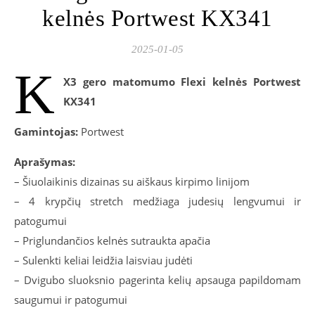
kelnės Portwest KX341
2025-01-05
K
X3 gero matomumo Flexi kelnės Portwest
KX341
Gamintojas:
Portwest
Aprašymas:
– Šiuolaikinis dizainas su aiškaus kirpimo linijom
– 4 krypčių stretch medžiaga judesių lengvumui ir
patogumui
– Priglundančios kelnės sutraukta apačia
– Sulenkti keliai leidžia laisviau judėti
– Dvigubo sluoksnio pagerinta kelių apsauga papildomam
saugumui ir patogumui