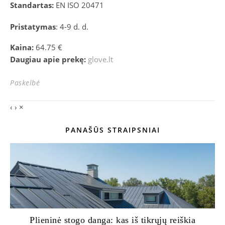
Standartas:
EN ISO 20471
Pristatymas
: 4-9 d. d.
Kaina:
64.75 €
Daugiau apie prekę:
glove.lt
Paskelbė
‹
›
×
PANAŠŪS STRAIPSNIAI
Plieninė stogo danga: kas iš tikrųjų reiškia