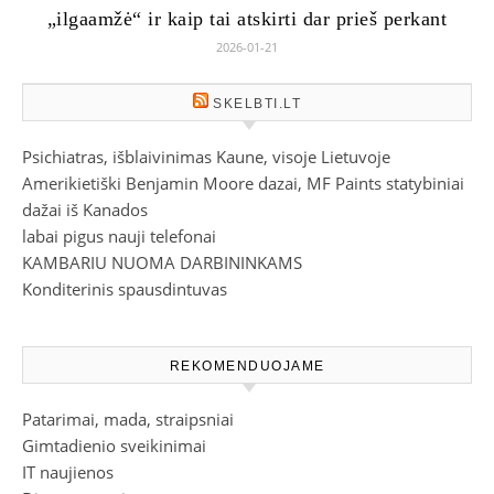
„ilgaamžė“ ir kaip tai atskirti dar prieš perkant
2026-01-21
SKELBTI.LT
Psichiatras, išblaivinimas Kaune, visoje Lietuvoje
Amerikietiški Benjamin Moore dazai, MF Paints statybiniai
dažai iš Kanados
labai pigus nauji telefonai
KAMBARIU NUOMA DARBININKAMS
Konditerinis spausdintuvas
REKOMENDUOJAME
Patarimai, mada, straipsniai
Gimtadienio sveikinimai
IT naujienos