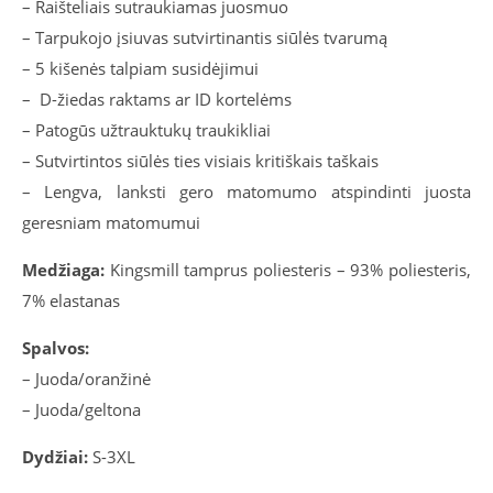
– Raišteliais sutraukiamas juosmuo
– Tarpukojo įsiuvas sutvirtinantis siūlės tvarumą
– 5 kišenės talpiam susidėjimui
– D-žiedas raktams ar ID kortelėms
– Patogūs užtrauktukų traukikliai
– Sutvirtintos siūlės ties visiais kritiškais taškais
– Lengva, lanksti gero matomumo atspindinti juosta
geresniam matomumui
Medžiaga:
Kingsmill tamprus poliesteris – 93% poliesteris,
7% elastanas
Spalvos:
– Juoda/oranžinė
– Juoda/geltona
Dydžiai:
S-3XL