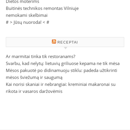
Dietos moterims
Buitinės technikos remontas Vilniuje
nemokami skelbimai
# >
Jūsų nuoroda!
< #
RECEPTAI
Ar marmitai tinka tik restoranams?
Svarbu, kad nelytų: lietuvių griliuose kepama ne tik mėsa
Mėsos pakuotė po didinamuoju stiklu: padeda užtikrinti
mėsos šviežumą ir saugumą
Kai norisi skaniai ir nebrangiai: kreminiai makaronai su
rikota ir vasaros daržovėmis