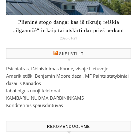
Plieninė stogo danga: kas iš tikrųjų reiškia
„ilgaamžė“ ir kaip tai atskirti dar prieš perkant
2026-01-21
SKELBTI.LT
Psichiatras, išblaivinimas Kaune, visoje Lietuvoje
Amerikietiški Benjamin Moore dazai, MF Paints statybiniai
dažai iš Kanados
labai pigus nauji telefonai
KAMBARIU NUOMA DARBININKAMS
Konditerinis spausdintuvas
REKOMENDUOJAME