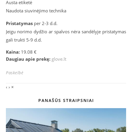
Austa etiketė
Naudota siuvinėjimo technika
Pristatymas
per 2-3 d.d.
Jeigu norimo dydžio ar spalvos nėra sandėlyje pristatymas
gali trukti 5-9 d.d.
Kaina:
19.08 €
Daugiau apie prekę:
glove.lt
Paskelbė
‹
›
×
PANAŠŪS STRAIPSNIAI