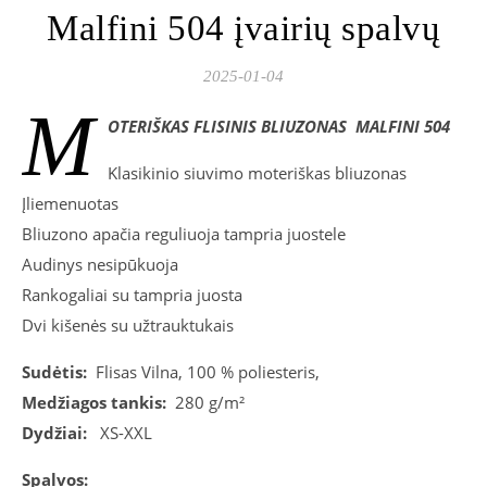
Malfini 504 įvairių spalvų
2025-01-04
M
OTERIŠKAS FLISINIS BLIUZONAS MALFINI 504
Klasikinio siuvimo moteriškas bliuzonas
Įliemenuotas
Bliuzono apačia reguliuoja tampria juostele
Audinys nesipūkuoja
Rankogaliai su tampria juosta
Dvi kišenės su užtrauktukais
Sudėtis:
Flisas Vilna, 100 % poliesteris,
Medžiagos tankis:
280 g/m²
Dydžiai:
XS-XXL
Spalvos: