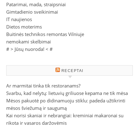
Patarimai, mada, straipsniai
Gimtadienio sveikinimai
IT naujienos
Dietos moterims
Buitinės technikos remontas Vilniuje
nemokami skelbimai
# >
Jūsų nuoroda!
< #
RECEPTAI
Ar marmitai tinka tik restoranams?
Svarbu, kad nelytų: lietuvių griliuose kepama ne tik mėsa
Mėsos pakuotė po didinamuoju stiklu: padeda užtikrinti
mėsos šviežumą ir saugumą
Kai norisi skaniai ir nebrangiai: kreminiai makaronai su
rikota ir vasaros daržovėmis