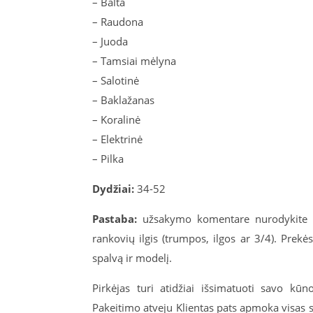
– Balta
– Raudona
– Juoda
– Tamsiai mėlyna
– Salotinė
– Baklažanas
– Koralinė
– Elektrinė
– Pilka
Dydžiai:
34-52
Pastaba:
užsakymo komentare nurodykite tik
rankovių ilgis (trumpos, ilgos ar 3/4). Prek
spalvą ir modelį.
Pirkėjas turi atidžiai išsimatuoti savo kū
Pakeitimo atveju Klientas pats apmoka visas 