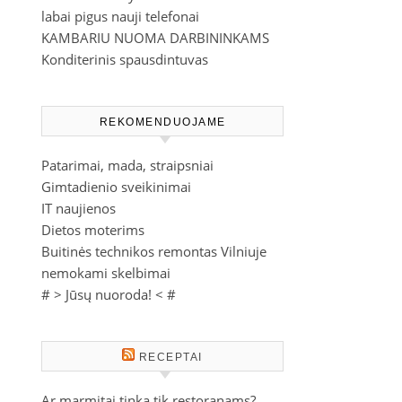
labai pigus nauji telefonai
KAMBARIU NUOMA DARBININKAMS
Konditerinis spausdintuvas
REKOMENDUOJAME
Patarimai, mada, straipsniai
Gimtadienio sveikinimai
IT naujienos
Dietos moterims
Buitinės technikos remontas Vilniuje
nemokami skelbimai
# >
Jūsų nuoroda!
< #
RECEPTAI
Ar marmitai tinka tik restoranams?