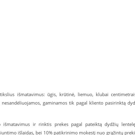
slius išmatavimus: ūgis, krūtinė, liemuo, klubai centimetrai
ės nesandėliuojamos, gaminamos tik pagal kliento pasirinktą dyd
no išmatavimus ir rinktis prekes pagal pateiktą dydžių lentel
siuntimo išlaidas, bei 10% patikrinimo mokestį nuo grąžintų prek