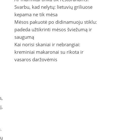
Svarbu, kad nelytų: lietuvių griliuose
kepama ne tik mėsa
Mėsos pakuotė po didinamuoju stiklu:
padeda užtikrinti mėsos šviežumą ir
saugumą
Kai norisi skaniai ir nebrangiai:
kreminiai makaronai su rikota ir
vasaros daržovėmis
s,
į,
ę.
ių