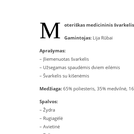
M
oteriškas medicininis švarkelis
Gamintojas:
Lija Rūbai
Aprašymas:
– Įliemenuotas švarkelis
– Užsegamas spaudėmis dviem eilėmis
– Švarkelis su kišenėmis
Medžiaga:
65% poliesteris, 35% medvilnė, 16
Spalvos:
– Žydra
– Rugiagėlė
– Avietinė