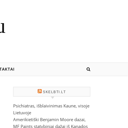
u
TAKTAI
SKELBTI.LT
Psichiatras, išblaivinimas Kaune, visoje
Lietuvoje
Amerikietiški Benjamin Moore dazai,
MF Paints statybiniai dažai iš Kanados