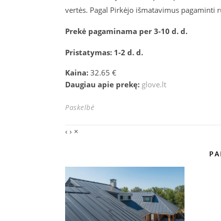
vertės. Pagal Pirkėjo išmatavimus pagaminti r
Prekė pagaminama per 3-10 d. d.
Pristatymas: 1-2 d. d.
Kaina:
32.65 €
Daugiau apie prekę:
glove.lt
Paskelbė
‹
›
×
PA