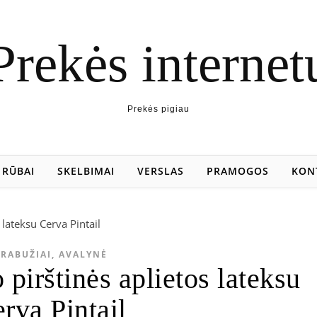
Prekės internet
Prekės pigiau
RŪBAI
SKELBIMAI
VERSLAS
PRAMOGOS
KON
RABUŽIAI, AVALYNĖ
pirštinės aplietos lateksu
rva Pintail