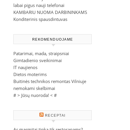
labai pigus nauji telefonai
KAMBARIU NUOMA DARBININKAMS
Konditerinis spausdintuvas
REKOMENDUOJAME
Patarimai, mada, straipsniai
Gimtadienio sveikinimai
IT naujienos
Dietos moterims
Buitinės technikos remontas Vilniuje
nemokami skelbimai
# >
Jūsų nuoroda!
< #
RECEPTAI
Ar marmitai tinka tik restoranams?