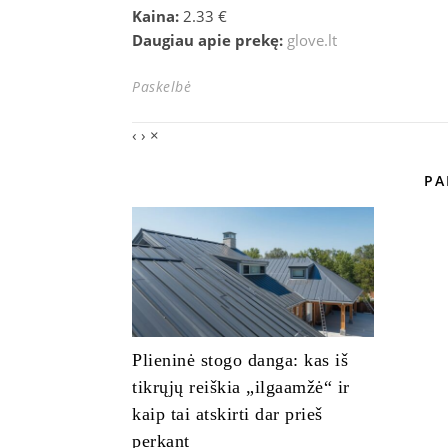
Kaina:
2.33 €
Daugiau apie prekę:
glove.lt
Paskelbė
‹
›
×
PA
Plieninė stogo danga: kas iš
tikrųjų reiškia „ilgaamžė“ ir
kaip tai atskirti dar prieš
perkant