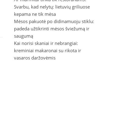
Svarbu, kad nelytų: lietuvių griliuose
kepama ne tik mėsa
Mėsos pakuotė po didinamuoju stiklu:
padeda užtikrinti mėsos šviežumą ir
saugumą
Kai norisi skaniai ir nebrangiai:
kreminiai makaronai su rikota ir
vasaros daržovėmis