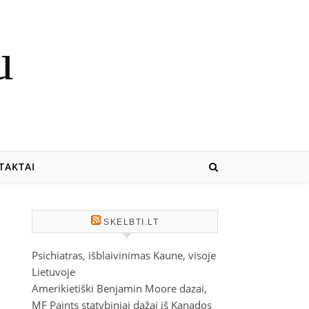
u
TAKTAI
SKELBTI.LT
Psichiatras, išblaivinimas Kaune, visoje
Lietuvoje
Amerikietiški Benjamin Moore dazai,
MF Paints statybiniai dažai iš Kanados