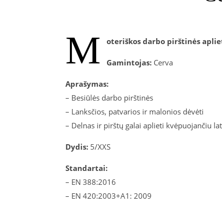
M
oteriškos darbo pirštinės aplie
Gamintojas:
Cerva
Aprašymas:
– Besiūlės darbo pirštinės
– Lanksčios, patvarios ir malonios dėvėti
– Delnas ir pirštų galai aplieti kvėpuojančiu l
Dydis:
5/XXS
Standartai:
– EN 388:2016
– EN 420:2003+A1: 2009