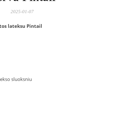
2025-01-07
tos lateksu Pintail
atekso sluoksniu