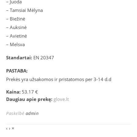
– Juoda
– Tamsiai Mėlyna
– Biežinė
– Auksinė
– Avietinė
– Melsva
Standartai:
EN 20347
PASTABA:
Prekės yra užsakomos ir pristatomos per 3-14 d.d
Kaina:
53.17 €
Daugiau apie prekę:
glove.lt
Paskelbė
admin
‹
›
×