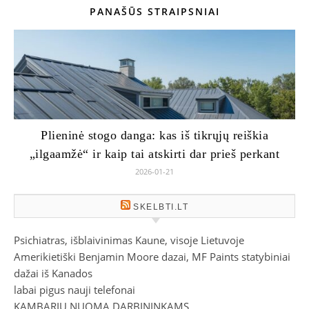
PANAŠŪS STRAIPSNIAI
Plieninė stogo danga: kas iš tikrųjų reiškia
„ilgaamžė“ ir kaip tai atskirti dar prieš perkant
2026-01-21
SKELBTI.LT
Psichiatras, išblaivinimas Kaune, visoje Lietuvoje
Amerikietiški Benjamin Moore dazai, MF Paints statybiniai
dažai iš Kanados
labai pigus nauji telefonai
KAMBARIU NUOMA DARBININKAMS