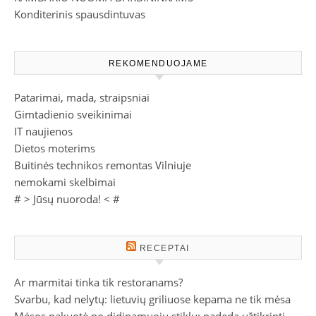
Konditerinis spausdintuvas
REKOMENDUOJAME
Patarimai, mada, straipsniai
Gimtadienio sveikinimai
IT naujienos
Dietos moterims
Buitinės technikos remontas Vilniuje
nemokami skelbimai
# >
Jūsų nuoroda!
< #
RECEPTAI
Ar marmitai tinka tik restoranams?
Svarbu, kad nelytų: lietuvių griliuose kepama ne tik mėsa