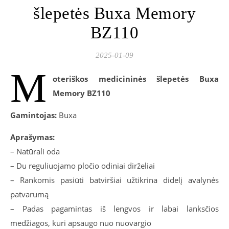
šlepetės Buxa Memory
BZ110
2025-01-09
M
oteriškos medicininės šlepetės Buxa
Memory BZ110
Gamintojas:
Buxa
Aprašymas:
– Natūrali oda
– Du reguliuojamo pločio odiniai dirželiai
– Rankomis pasiūti batviršiai užtikrina didelį avalynės
patvarumą
– Padas pagamintas iš lengvos ir labai lanksčios
medžiagos, kuri apsaugo nuo nuovargio