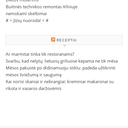
Buitinės technikos remontas Vilniuje
nemokami skelbimai
# >
Jūsų nuoroda!
< #
RECEPTAI
Ar marmitai tinka tik restoranams?
Svarbu, kad nelytų: lietuvių griliuose kepama ne tik mėsa
Mėsos pakuotė po didinamuoju stiklu: padeda užtikrinti
mėsos šviežumą ir saugumą
Kai norisi skaniai ir nebrangiai: kreminiai makaronai su
rikota ir vasaros daržovėmis