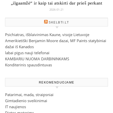
„ilgaamžė“ ir kaip tai atskirti dar prieš perkant
2026-01-21
SKELBTI.LT
Psichiatras, išblaivinimas Kaune, visoje Lietuvoje
Amerikietiški Benjamin Moore dazai, MF Paints statybiniai
dažai iš Kanados
labai pigus nauji telefonai
KAMBARIU NUOMA DARBININKAMS
Konditerinis spausdintuvas
REKOMENDUOJAME
Patarimai, mada, straipsniai
Gimtadienio sveikinimai
IT naujienos
Dietos moterims