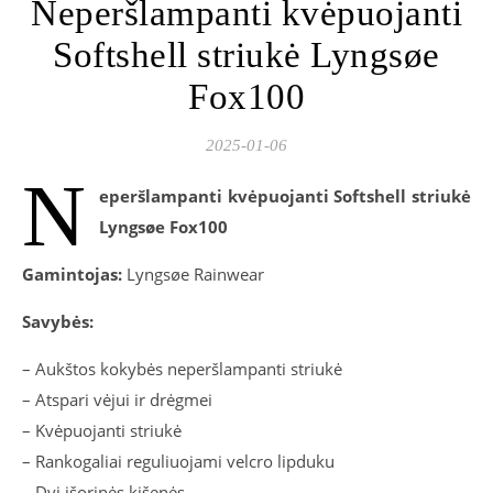
Neperšlampanti kvėpuojanti
Softshell striukė Lyngsøe
Fox100
2025-01-06
N
eperšlampanti kvėpuojanti Softshell striukė
Lyngsøe Fox100
Gamintojas:
Lyngsøe Rainwear
Savybės:
– Aukštos kokybės neperšlampanti striukė
– Atspari vėjui ir drėgmei
– Kvėpuojanti striukė
– Rankogaliai reguliuojami velcro lipduku
– Dvi išorinės kišenės