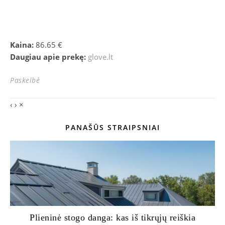
Kaina:
86.65 €
Daugiau apie prekę:
glove.lt
Paskelbė
‹
›
×
PANAŠŪS STRAIPSNIAI
Plieninė stogo danga: kas iš tikrųjų reiškia