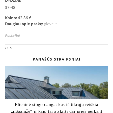
DYDŽIAI:
37-48
Kaina:
42.86 €
Daugiau apie prekę:
glove.lt
Paskelbė
‹
›
×
PANAŠŪS STRAIPSNIAI
Plieninė stogo danga: kas iš tikrųjų reiškia
„ilgaamžė“ ir kaip tai atskirti dar prieš perkant