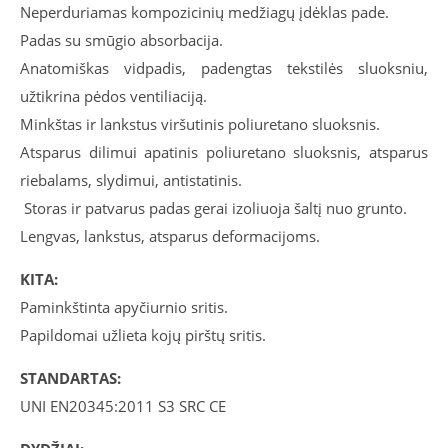
Neperduriamas kompozicinių medžiagų įdėklas pade.
Padas su smūgio absorbacija.
Anatomiškas vidpadis, padengtas tekstilės sluoksniu,
užtikrina pėdos ventiliaciją.
Minkštas ir lankstus viršutinis poliuretano sluoksnis.
Atsparus dilimui apatinis poliuretano sluoksnis, atsparus
riebalams, slydimui, antistatinis.
Storas ir patvarus padas gerai izoliuoja šaltį nuo grunto.
Lengvas, lankstus, atsparus deformacijoms.
KITA:
Paminkštinta apyčiurnio sritis.
Papildomai užlieta kojų pirštų sritis.
STANDARTAS:
UNI EN20345:2011 S3 SRC CE