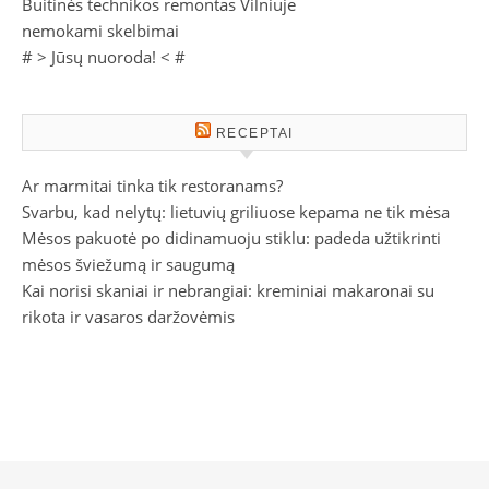
Buitinės technikos remontas Vilniuje
nemokami skelbimai
# >
Jūsų nuoroda!
< #
RECEPTAI
Ar marmitai tinka tik restoranams?
Svarbu, kad nelytų: lietuvių griliuose kepama ne tik mėsa
Mėsos pakuotė po didinamuoju stiklu: padeda užtikrinti
mėsos šviežumą ir saugumą
Kai norisi skaniai ir nebrangiai: kreminiai makaronai su
rikota ir vasaros daržovėmis