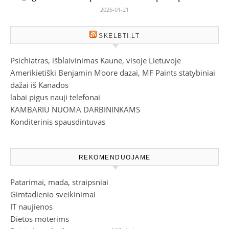
2026-01-21
SKELBTI.LT
Psichiatras, išblaivinimas Kaune, visoje Lietuvoje
Amerikietiški Benjamin Moore dazai, MF Paints statybiniai
dažai iš Kanados
labai pigus nauji telefonai
KAMBARIU NUOMA DARBININKAMS
Konditerinis spausdintuvas
REKOMENDUOJAME
Patarimai, mada, straipsniai
Gimtadienio sveikinimai
IT naujienos
Dietos moterims