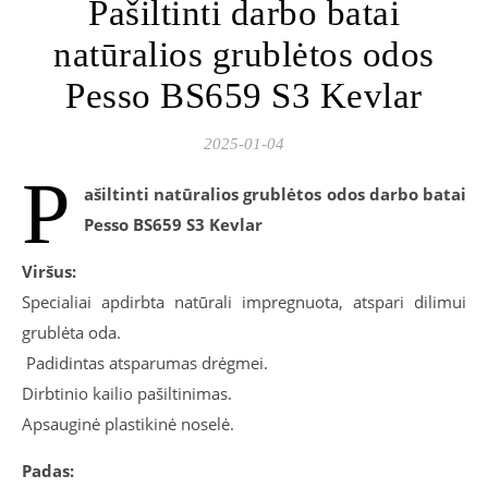
Pašiltinti darbo batai
natūralios grublėtos odos
Pesso BS659 S3 Kevlar
2025-01-04
P
ašiltinti natūralios grublėtos odos darbo batai
Pesso BS659 S3 Kevlar
Viršus:
Specialiai apdirbta natūrali impregnuota, atspari dilimui
grublėta oda.
Padidintas atsparumas drėgmei.
Dirbtinio kailio pašiltinimas.
Apsauginė plastikinė noselė.
Padas: