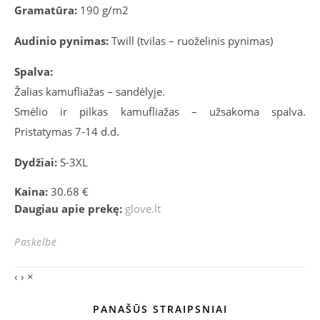
Gramatūra:
190 g/m2
Audinio pynimas:
Twill (tvilas – ruoželinis pynimas)
Spalva:
Žalias kamufliažas – sandėlyje.
Smėlio ir pilkas kamufliažas – užsakoma spalva.
Pristatymas 7-14 d.d.
Dydžiai:
S-3XL
Kaina:
30.68 €
Daugiau apie prekę:
glove.lt
Paskelbė
‹
›
×
PANAŠŪS STRAIPSNIAI