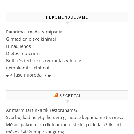
REKOMENDUOJAME
Patarimai, mada, straipsniai
Gimtadienio sveikinimai
IT naujienos
Dietos moterims
Buitinės technikos remontas Vilniuje
nemokami skelbimai
# >
Jūsų nuoroda!
< #
RECEPTAI
Ar marmitai tinka tik restoranams?
Svarbu, kad nelytų: lietuvių griliuose kepama ne tik mėsa
Mėsos pakuotė po didinamuoju stiklu: padeda užtikrinti
mėsos šviežumą ir saugumą