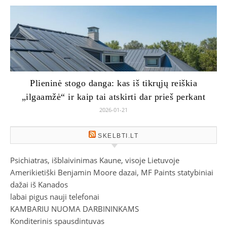
Plieninė stogo danga: kas iš tikrųjų reiškia
„ilgaamžė“ ir kaip tai atskirti dar prieš perkant
2026-01-21
SKELBTI.LT
Psichiatras, išblaivinimas Kaune, visoje Lietuvoje
Amerikietiški Benjamin Moore dazai, MF Paints statybiniai
dažai iš Kanados
labai pigus nauji telefonai
KAMBARIU NUOMA DARBININKAMS
Konditerinis spausdintuvas