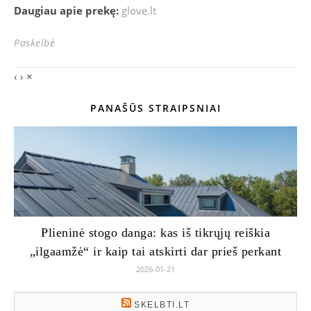
Daugiau apie prekę:
glove.lt
Paskelbė
‹
›
×
PANAŠŪS STRAIPSNIAI
Plieninė stogo danga: kas iš tikrųjų reiškia
„ilgaamžė“ ir kaip tai atskirti dar prieš perkant
2026-01-21
SKELBTI.LT