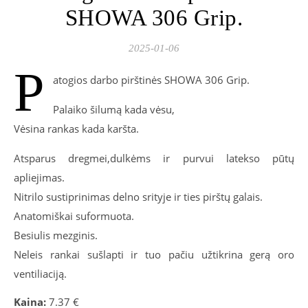
SHOWA 306 Grip.
2025-01-06
P
atogios darbo pirštinės SHOWA 306 Grip.
Palaiko šilumą kada vėsu,
Vėsina rankas kada karšta.
Atsparus dregmei,dulkėms ir purvui latekso pūtų
apliejimas.
Nitrilo sustiprinimas delno srityje ir ties pirštų galais.
Anatomiškai suformuota.
Besiulis mezginis.
Neleis rankai sušlapti ir tuo pačiu užtikrina gerą oro
ventiliaciją.
Kaina:
7.37 €