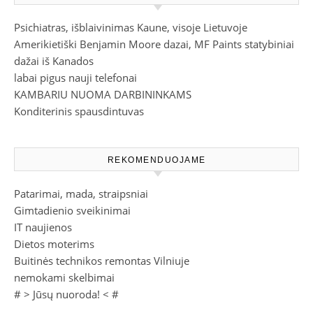
Psichiatras, išblaivinimas Kaune, visoje Lietuvoje
Amerikietiški Benjamin Moore dazai, MF Paints statybiniai
dažai iš Kanados
labai pigus nauji telefonai
KAMBARIU NUOMA DARBININKAMS
Konditerinis spausdintuvas
REKOMENDUOJAME
Patarimai, mada, straipsniai
Gimtadienio sveikinimai
IT naujienos
Dietos moterims
Buitinės technikos remontas Vilniuje
nemokami skelbimai
# >
Jūsų nuoroda!
< #