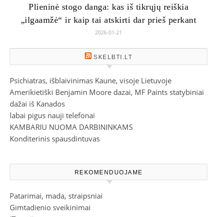
Plieninė stogo danga: kas iš tikrųjų reiškia
„ilgaamžė“ ir kaip tai atskirti dar prieš perkant
2026-01-21
SKELBTI.LT
Psichiatras, išblaivinimas Kaune, visoje Lietuvoje
Amerikietiški Benjamin Moore dazai, MF Paints statybiniai
dažai iš Kanados
labai pigus nauji telefonai
KAMBARIU NUOMA DARBININKAMS
Konditerinis spausdintuvas
REKOMENDUOJAME
Patarimai, mada, straipsniai
Gimtadienio sveikinimai