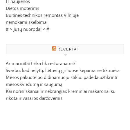
IT naujienos
Dietos moterims
Buitinės technikos remontas Vilniuje
nemokami skelbimai
# >
Jūsų nuoroda!
< #
RECEPTAI
Ar marmitai tinka tik restoranams?
Svarbu, kad nelytų: lietuvių griliuose kepama ne tik mėsa
Mėsos pakuotė po didinamuoju stiklu: padeda užtikrinti
mėsos šviežumą ir saugumą
Kai norisi skaniai ir nebrangiai: kreminiai makaronai su
rikota ir vasaros daržovėmis