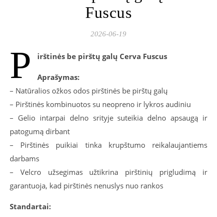
Fuscus
2026-06-19
P
irštinės be pirštų galų Cerva Fuscus
Aprašymas:
– Natūralios ožkos odos pirštinės be pirštų galų
– Pirštinės kombinuotos su neopreno ir lykros audiniu
– Gelio intarpai delno srityje suteikia delno apsaugą ir
patogumą dirbant
– Pirštinės puikiai tinka krupštumo reikalaujantiems
darbams
– Velcro užsegimas užtikrina pirštinių prigludimą ir
garantuoja, kad pirštinės nenuslys nuo rankos
Standartai: