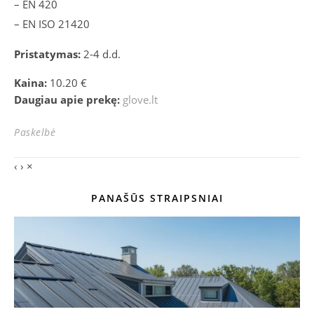
– EN 420
– EN ISO 21420
Pristatymas:
2-4 d.d.
Kaina:
10.20 €
Daugiau apie prekę:
glove.lt
Paskelbė
‹
›
×
PANAŠŪS STRAIPSNIAI