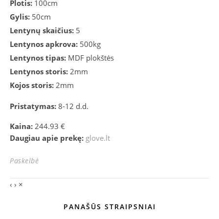
Plotis:
100cm
Gylis:
50cm
Lentynų skaičius:
5
Lentynos apkrova:
500kg
Lentynos tipas:
MDF plokštės
Lentynos storis:
2mm
Kojos storis:
2mm
Pristatymas:
8-12 d.d.
Kaina:
244.93 €
Daugiau apie prekę:
glove.lt
Paskelbė
‹
›
×
PANAŠŪS STRAIPSNIAI