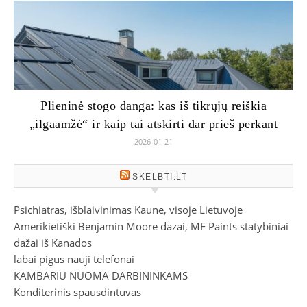
Plieninė stogo danga: kas iš tikrųjų reiškia
„ilgaamžė“ ir kaip tai atskirti dar prieš perkant
2026-01-21
SKELBTI.LT
Psichiatras, išblaivinimas Kaune, visoje Lietuvoje
Amerikietiški Benjamin Moore dazai, MF Paints statybiniai
dažai iš Kanados
labai pigus nauji telefonai
KAMBARIU NUOMA DARBININKAMS
Konditerinis spausdintuvas