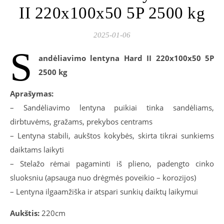
II 220x100x50 5P 2500 kg
2025-01-06
S
andėliavimo lentyna Hard II 220x100x50 5P
2500 kg
Aprašymas:
– Sandėliavimo lentyna puikiai tinka sandėliams,
dirbtuvėms, gražams, prekybos centrams
– Lentyna stabili, aukštos kokybės, skirta tikrai sunkiems
daiktams laikyti
– Stelažo rėmai pagaminti iš plieno, padengto cinko
sluoksniu (apsauga nuo drėgmės poveikio – korozijos)
– Lentyna ilgaamžiška ir atspari sunkių daiktų laikymui
Aukštis:
220cm