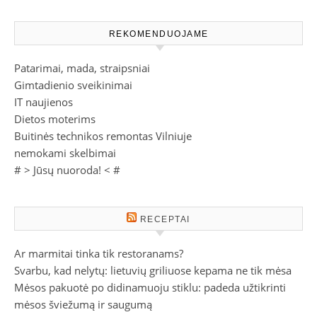
REKOMENDUOJAME
Patarimai, mada, straipsniai
Gimtadienio sveikinimai
IT naujienos
Dietos moterims
Buitinės technikos remontas Vilniuje
nemokami skelbimai
# >
Jūsų nuoroda!
< #
RECEPTAI
Ar marmitai tinka tik restoranams?
Svarbu, kad nelytų: lietuvių griliuose kepama ne tik mėsa
Mėsos pakuotė po didinamuoju stiklu: padeda užtikrinti
mėsos šviežumą ir saugumą