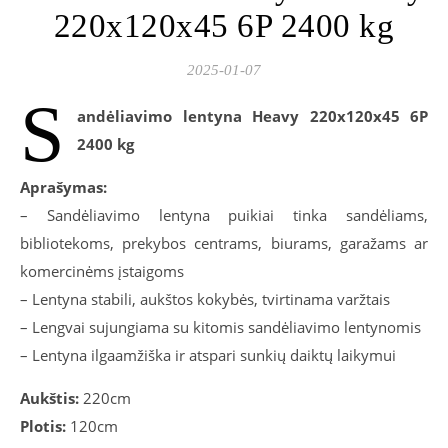
220x120x45 6P 2400 kg
2025-01-07
S
andėliavimo lentyna Heavy 220x120x45 6P
2400 kg
Aprašymas:
– Sandėliavimo lentyna puikiai tinka sandėliams,
bibliotekoms, prekybos centrams, biurams, garažams ar
komercinėms įstaigoms
– Lentyna stabili, aukštos kokybės, tvirtinama varžtais
– Lengvai sujungiama su kitomis sandėliavimo lentynomis
– Lentyna ilgaamžiška ir atspari sunkių daiktų laikymui
Aukštis:
220cm
Plotis:
120cm