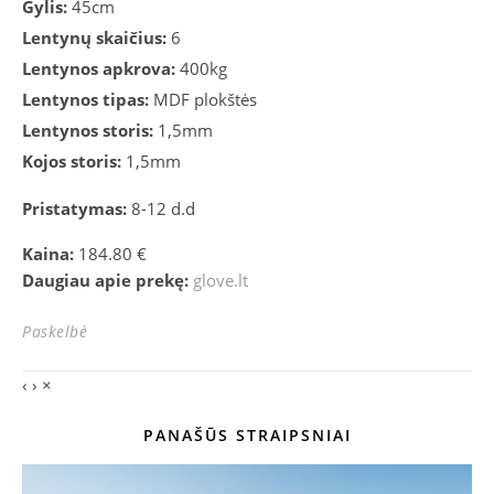
Gylis:
45cm
Lentynų skaičius:
6
Lentynos apkrova:
400kg
Lentynos tipas:
MDF plokštės
Lentynos storis:
1,5mm
Kojos storis:
1,5mm
Pristatymas:
8-12 d.d
Kaina:
184.80 €
Daugiau apie prekę:
glove.lt
Paskelbė
‹
›
×
PANAŠŪS STRAIPSNIAI