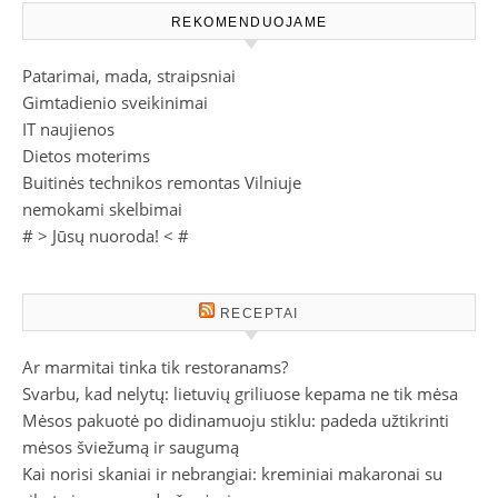
REKOMENDUOJAME
Patarimai, mada, straipsniai
Gimtadienio sveikinimai
IT naujienos
Dietos moterims
Buitinės technikos remontas Vilniuje
nemokami skelbimai
# >
Jūsų nuoroda!
< #
RECEPTAI
Ar marmitai tinka tik restoranams?
Svarbu, kad nelytų: lietuvių griliuose kepama ne tik mėsa
Mėsos pakuotė po didinamuoju stiklu: padeda užtikrinti
mėsos šviežumą ir saugumą
Kai norisi skaniai ir nebrangiai: kreminiai makaronai su