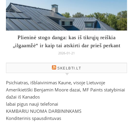
Plieninė stogo danga: kas iš tikrųjų reiškia
„ilgaamžė“ ir kaip tai atskirti dar prieš perkant
2026-01-21
SKELBTI.LT
Psichiatras, išblaivinimas Kaune, visoje Lietuvoje
Amerikietiški Benjamin Moore dazai, MF Paints statybiniai
dažai iš Kanados
labai pigus nauji telefonai
KAMBARIU NUOMA DARBININKAMS
Konditerinis spausdintuvas