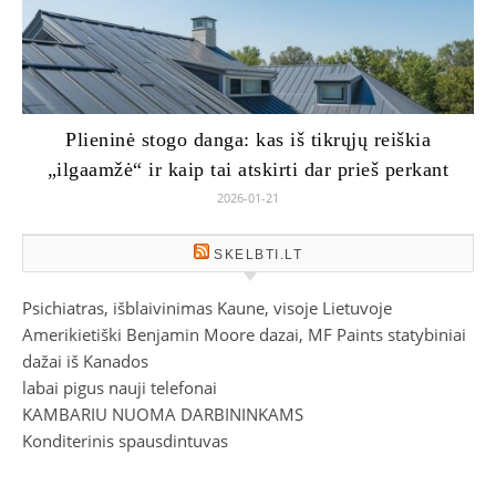
Plieninė stogo danga: kas iš tikrųjų reiškia
„ilgaamžė“ ir kaip tai atskirti dar prieš perkant
2026-01-21
SKELBTI.LT
Psichiatras, išblaivinimas Kaune, visoje Lietuvoje
Amerikietiški Benjamin Moore dazai, MF Paints statybiniai
dažai iš Kanados
labai pigus nauji telefonai
KAMBARIU NUOMA DARBININKAMS
Konditerinis spausdintuvas