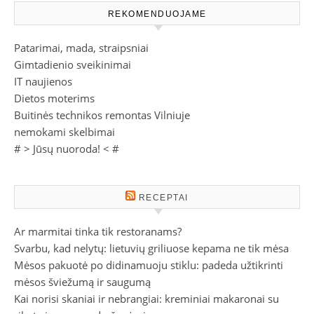
REKOMENDUOJAME
Patarimai, mada, straipsniai
Gimtadienio sveikinimai
IT naujienos
Dietos moterims
Buitinės technikos remontas Vilniuje
nemokami skelbimai
# >
Jūsų nuoroda!
< #
RECEPTAI
Ar marmitai tinka tik restoranams?
Svarbu, kad nelytų: lietuvių griliuose kepama ne tik mėsa
Mėsos pakuotė po didinamuoju stiklu: padeda užtikrinti
mėsos šviežumą ir saugumą
Kai norisi skaniai ir nebrangiai: kreminiai makaronai su