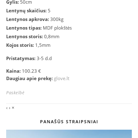
Gylis:
50cm
Lentynų skaičius:
5
Lentynos apkrova:
300kg
Lentynos tipas:
MDF plokštės
Lentynos storis:
0,8mm
Kojos storis:
1,5mm
Pristatymas:
3-5 d.d
Kaina:
100.23 €
Daugiau apie prekę:
glove.lt
Paskelbė
‹
›
×
PANAŠŪS STRAIPSNIAI