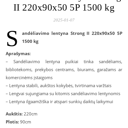
II 220x90x50 5P 1500 kg
2025-01-07
S
andėliavimo lentyna Strong II 220x90x50 5P
1500 kg
Aprašymas:
– Sandėliavimo lentyna puikiai tinka sandėliams,
bibliotekoms, prekybos centrams, biurams, garažams ar
komercinėms įstaigoms
– Lentyna stabili, aukštos kokybės, tvirtinama varžtais
– Lengvai sujungiama su kitomis sandėliavimo lentynomis
– Lentyna ilgaamžiška ir atspari sunkių daiktų laikymui
Aukštis:
220cm
Plotis:
90cm