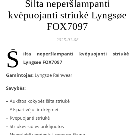
Šilta neperšlampanti
kvėpuojanti striukė Lyngsøe
FOX7097
2025-01-08
Š
ilta neperšlampanti kvėpuojanti striukė
Lyngsøe FOX7097
Gamintojas:
Lyngsøe Rainwear
Savybės:
–
Aukštos kokybės šilta striukė
– Atspari vėjui ir drėgmei
– Kvėpuojanti striukė
– Striukės siūlės priklijuotos
– Nepralaidi vandeniui, neperpučiama