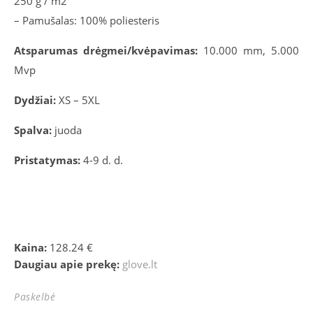
250 g / m2
– Pamušalas: 100% poliesteris
Atsparumas drėgmei/kvėpavimas:
10.000 mm, 5.000
Mvp
Dydžiai:
XS – 5XL
Spalva:
juoda
Pristatymas:
4-9 d. d.
Kaina:
128.24 €
Daugiau apie prekę:
glove.lt
Paskelbė