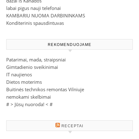
dažai iš Kanados
labai pigus nauji telefonai
KAMBARIU NUOMA DARBININKAMS
Konditerinis spausdintuvas
REKOMENDUOJAME
Patarimai, mada, straipsniai
Gimtadienio sveikinimai
IT naujienos
Dietos moterims
Buitinės technikos remontas Vilniuje
nemokami skelbimai
# >
Jūsų nuoroda!
< #
RECEPTAI