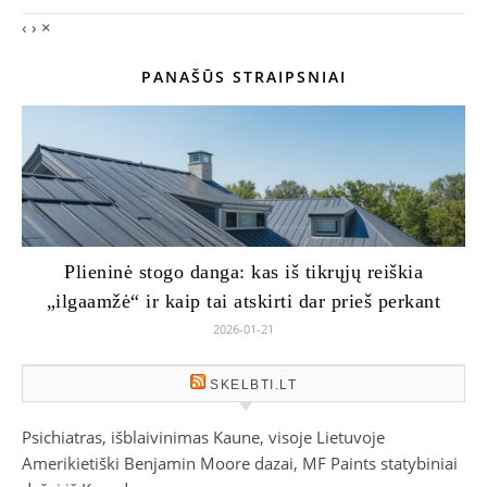
‹
›
×
PANAŠŪS STRAIPSNIAI
Plieninė stogo danga: kas iš tikrųjų reiškia
„ilgaamžė“ ir kaip tai atskirti dar prieš perkant
2026-01-21
SKELBTI.LT
Psichiatras, išblaivinimas Kaune, visoje Lietuvoje
Amerikietiški Benjamin Moore dazai, MF Paints statybiniai