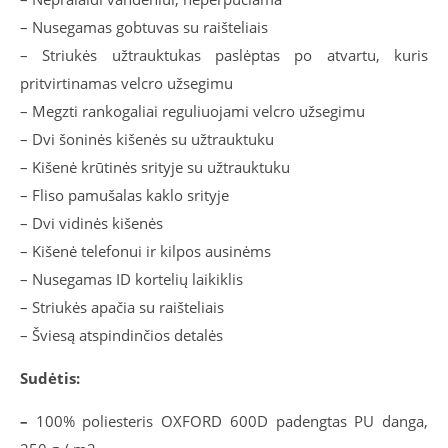
– Nusegamas gobtuvas su raišteliais
– Striukės užtrauktukas paslėptas po atvartu, kuris
pritvirtinamas velcro užsegimu
– Megzti rankogaliai reguliuojami velcro užsegimu
– Dvi šoninės kišenės su užtrauktuku
– Kišenė krūtinės srityje su užtrauktuku
– Fliso pamušalas kaklo srityje
– Dvi vidinės kišenės
– Kišenė telefonui ir kilpos ausinėms
– Nusegamas ID kortelių laikiklis
– Striukės apačia su raišteliais
– Šviesą atspindinčios detalės
Sudėtis:
–
100% poliesteris OXFORD 600D padengtas PU danga,