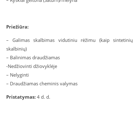
– Ryškiai geltona (Saturn)/mėlyna
Priežiūra:
– Galimas skalbimas vidutiniu rėžimu (kaip sintetinių
skalbinių)
– Balinimas draudžiamas
-Nedžiovinti džiovyklėje
– Nelyginti
– Draudžiamas cheminis valymas
Pristatymas:
4 d. d.