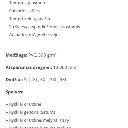
– Tamprus juosmuo
– Patvarios siūlės
– Tampri kelnių apačia
– Su šviesą atspindinčiomis juostomis
– Atsparios drėgmei ir vėjui
Medžiaga:
PVC, 390 g/m²
Atsparumas drėgmei:
13.000 mm
Dydžiai:
S, L, XL, XXL, 3XL, 4XL
Spalvos:
– Ryškiai oranžinė
– Ryškiai geltona (Saturn)
– Ryškiai oranžinė/mėlyna (navy)