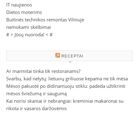
IT naujienos
Dietos moterims
Buitinės technikos remontas Vilniuje
nemokami skelbimai
# >
Jūsų nuoroda!
< #
RECEPTAI
Ar marmitai tinka tik restoranams?
Svarbu, kad nelytų: lietuvių griliuose kepama ne tik mėsa
Mėsos pakuotė po didinamuoju stiklu: padeda užtikrinti
mėsos šviežumą ir saugumą
Kai norisi skaniai ir nebrangiai: kreminiai makaronai su
rikota ir vasaros daržovėmis