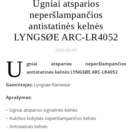
Ugniai atsparios
neperšlampančios
antistatinės kelnės
LYNGSØE ARC-LR4052
2025-01-03
U
gniai atsparios neperšlampančios
antistatinės kelnės LYNGSØE ARC-LR4052
Gamintojas:
Lyngsøe Rainwear
Aprašymas:
– Ugniai atsparios signalinės kelnės
– Aukštos kokybės neperšlampančios kelnės
– Antistatinės kelnės