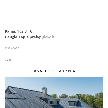
Kaina:
102.31 €
Daugiau apie prekę:
glove.lt
Paskelbė
‹
›
×
PANAŠŪS STRAIPSNIAI