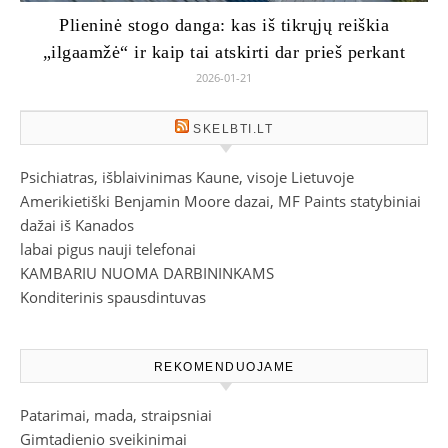
Plieninė stogo danga: kas iš tikrųjų reiškia
„ilgaamžė“ ir kaip tai atskirti dar prieš perkant
2026-01-21
SKELBTI.LT
Psichiatras, išblaivinimas Kaune, visoje Lietuvoje
Amerikietiški Benjamin Moore dazai, MF Paints statybiniai
dažai iš Kanados
labai pigus nauji telefonai
KAMBARIU NUOMA DARBININKAMS
Konditerinis spausdintuvas
REKOMENDUOJAME
Patarimai, mada, straipsniai
Gimtadienio sveikinimai