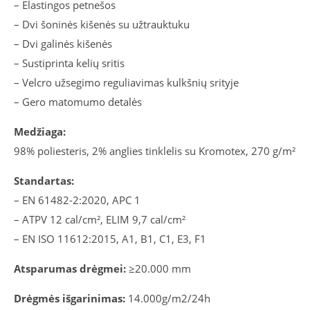
– Elastingos petnešos
– Dvi šoninės kišenės su užtrauktuku
– Dvi galinės kišenės
– Sustiprinta kelių sritis
– Velcro užsegimo reguliavimas kulkšnių srityje
– Gero matomumo detalės
Medžiaga:
98% poliesteris, 2% anglies tinklelis su Kromotex, 270 g/m²
Standartas:
– EN 61482-2:2020, APC 1
– ATPV 12 cal/cm², ELIM 9,7 cal/cm²
– EN ISO 11612:2015, A1, B1, C1, E3, F1
Atsparumas drėgmei:
≥20.000 mm
Drėgmės išgarinimas:
14.000g/m2/24h