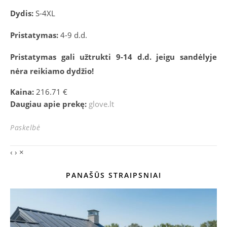
Dydis:
S-4XL
Pristatymas:
4-9 d.d.
Pristatymas gali užtrukti 9-14 d.d. jeigu sandėlyje
nėra reikiamo dydžio!
Kaina:
216.71 €
Daugiau apie prekę:
glove.lt
Paskelbė
‹
›
×
PANAŠŪS STRAIPSNIAI