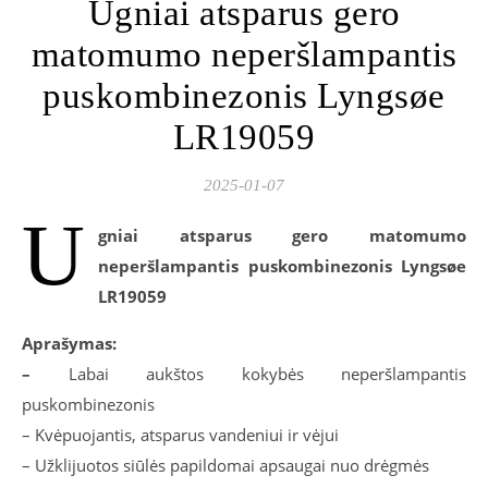
Ugniai atsparus gero
matomumo neperšlampantis
puskombinezonis Lyngsøe
LR19059
2025-01-07
U
gniai atsparus gero matomumo
neperšlampantis puskombinezonis Lyngsøe
LR19059
Aprašymas:
–
Labai aukštos kokybės neperšlampantis
puskombinezonis
– Kvėpuojantis, atsparus vandeniui ir vėjui
– Užklijuotos siūlės papildomai apsaugai nuo drėgmės