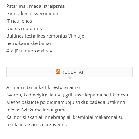
Patarimai, mada, straipsniai
Gimtadienio sveikinimai
IT naujienos
Dietos moterims
Buitinės technikos remontas Vilniuje
nemokami skelbimai
# >
Jūsų nuoroda!
< #
RECEPTAI
Ar marmitai tinka tik restoranams?
Svarbu, kad nelytų: lietuvių griliuose kepama ne tik mėsa
Mėsos pakuotė po didinamuoju stiklu: padeda užtikrinti
mėsos šviežumą ir saugumą
Kai norisi skaniai ir nebrangiai: kreminiai makaronai su
rikota ir vasaros daržovėmis