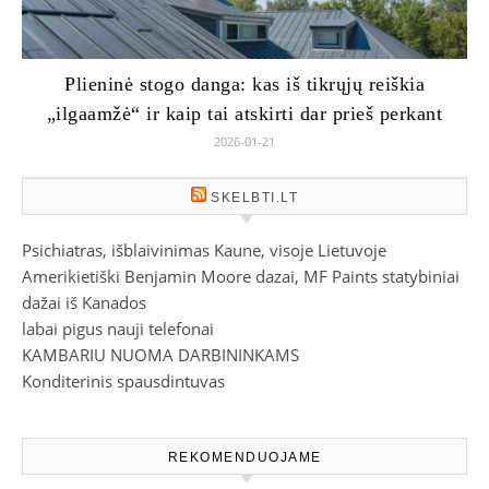
Plieninė stogo danga: kas iš tikrųjų reiškia
„ilgaamžė“ ir kaip tai atskirti dar prieš perkant
2026-01-21
SKELBTI.LT
Psichiatras, išblaivinimas Kaune, visoje Lietuvoje
Amerikietiški Benjamin Moore dazai, MF Paints statybiniai
dažai iš Kanados
labai pigus nauji telefonai
KAMBARIU NUOMA DARBININKAMS
Konditerinis spausdintuvas
REKOMENDUOJAME