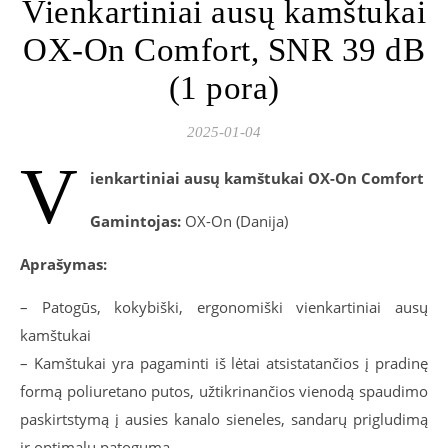
Vienkartiniai ausų kamštukai
OX-On Comfort, SNR 39 dB
(1 pora)
2025-01-04
V
ienkartiniai ausų kamštukai OX-On Comfort
Gamintojas:
OX-On (Danija)
Aprašymas:
– Patogūs, kokybiški, ergonomiški vienkartiniai ausų
kamštukai
– Kamštukai yra pagaminti iš lėtai atsistatančios į pradinę
formą poliuretano putos, užtikrinančios vienodą spaudimo
paskirtstymą į ausies kanalo sieneles, sandarų prigludimą
ir optimalų patogumą