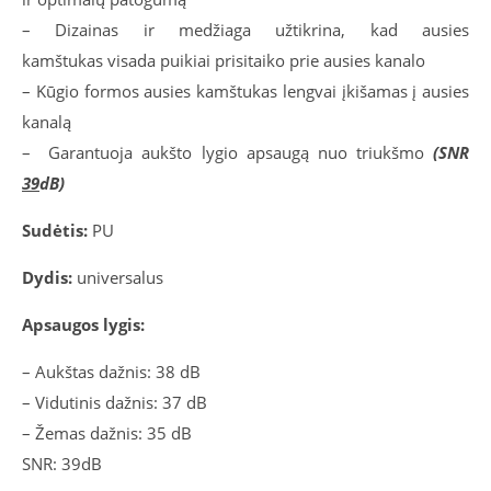
– Dizainas ir medžiaga užtikrina, kad ausies
kamštukas visada puikiai prisitaiko prie ausies kanalo
– Kūgio formos ausies kamštukas lengvai įkišamas į ausies
kanalą
– Garantuoja aukšto lygio apsaugą nuo triukšmo
(SNR
39
dB)
Sudėtis:
PU
Dydis:
universalus
Apsaugos lygis:
– Aukštas dažnis: 38 dB
– Vidutinis dažnis: 37 dB
– Žemas dažnis: 35 dB
SNR: 39dB