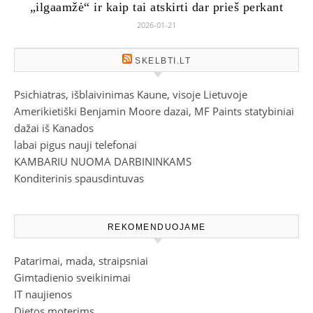
„ilgaamžė“ ir kaip tai atskirti dar prieš perkant
2026-01-21
SKELBTI.LT
Psichiatras, išblaivinimas Kaune, visoje Lietuvoje
Amerikietiški Benjamin Moore dazai, MF Paints statybiniai
dažai iš Kanados
labai pigus nauji telefonai
KAMBARIU NUOMA DARBININKAMS
Konditerinis spausdintuvas
REKOMENDUOJAME
Patarimai, mada, straipsniai
Gimtadienio sveikinimai
IT naujienos
Dietos moterims