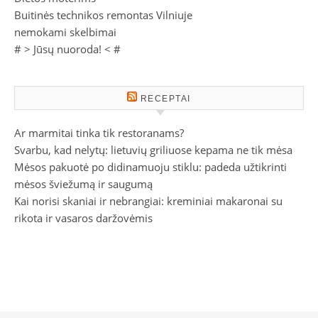
Buitinės technikos remontas Vilniuje
nemokami skelbimai
# >
Jūsų nuoroda!
< #
RECEPTAI
Ar marmitai tinka tik restoranams?
Svarbu, kad nelytų: lietuvių griliuose kepama ne tik mėsa
Mėsos pakuotė po didinamuoju stiklu: padeda užtikrinti
mėsos šviežumą ir saugumą
Kai norisi skaniai ir nebrangiai: kreminiai makaronai su
rikota ir vasaros daržovėmis