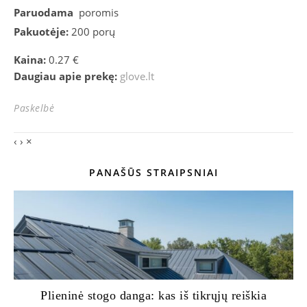
Paruodama
poromis
Pakuotėje:
200 porų
Kaina:
0.27 €
Daugiau apie prekę:
glove.lt
Paskelbė
‹
›
×
PANAŠŪS STRAIPSNIAI
Plieninė stogo danga: kas iš tikrųjų reiškia