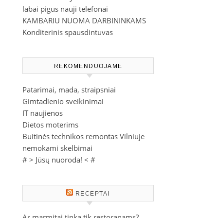
labai pigus nauji telefonai
KAMBARIU NUOMA DARBININKAMS
Konditerinis spausdintuvas
REKOMENDUOJAME
Patarimai, mada, straipsniai
Gimtadienio sveikinimai
IT naujienos
Dietos moterims
Buitinės technikos remontas Vilniuje
nemokami skelbimai
# >
Jūsų nuoroda!
< #
RECEPTAI
Ar marmitai tinka tik restoranams?