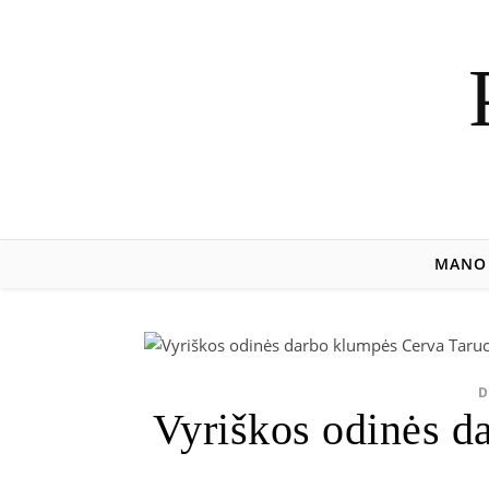
MANO 
D
Vyriškos odinės d