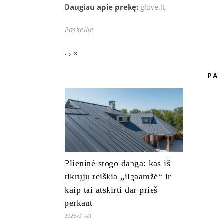
Daugiau apie prekę:
glove.lt
Paskelbė
‹
›
×
PA
Plieninė stogo danga: kas iš
tikrųjų reiškia „ilgaamžė“ ir
kaip tai atskirti dar prieš
perkant
2026-01-21