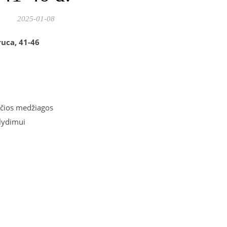
2025-01-08
uca, 41-46
nčios medžiagos
slydimui