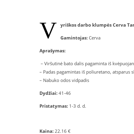
V
yriškos darbo klumpės Cerva Tar
Gamintojas:
Cerva
Aprašymas:
–
Viršutinė bato dalis pagaminta iš kvėpuoja
– Padas pagamintas iš poliuretano, atsparus 
– Nabuko odos vidpadis
Dydžiai:
41-46
Pristatymas:
1-3 d. d.
Kaina:
22.16 €