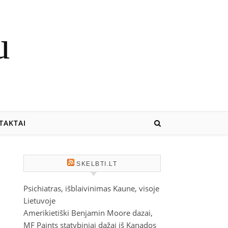
u
TAKTAI
SKELBTI.LT
Psichiatras, išblaivinimas Kaune, visoje
,
Lietuvoje
Amerikietiški Benjamin Moore dazai,
MF Paints statybiniai dažai iš Kanados