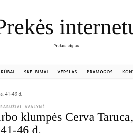
Prekės internet
Prekės pigiau
RŪBAI
SKELBIMAI
VERSLAS
PRAMOGOS
KON
RABUŽIAI, AVALYNĖ
arbo klumpės Cerva Taruca
41-46 d.