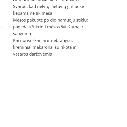
Svarbu, kad nelytų: lietuvių griliuose
kepama ne tik mėsa
Mėsos pakuotė po didinamuoju stiklu:
padeda užtikrinti mėsos šviežumą ir
saugumą
Kai norisi skaniai ir nebrangiai:
kreminiai makaronai su rikota ir
vasaros daržovėmis